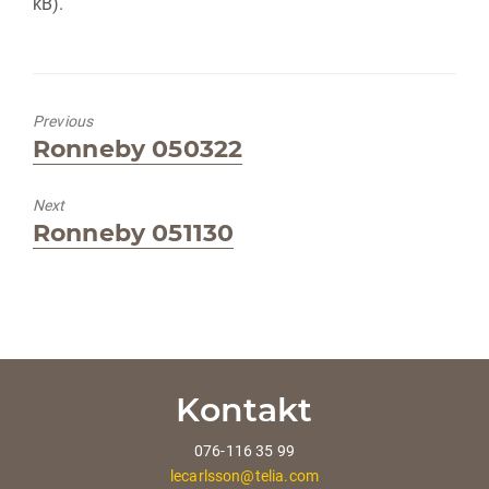
kB).
Previous
Previous
Ronneby 050322
post:
Next
Next
Ronneby 051130
post:
Kontakt
076-116 35 99
lecarlsson@telia.com