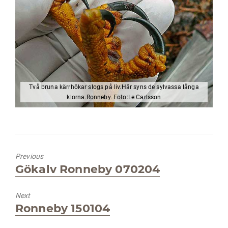
Två bruna kärrhökar slogs på liv.Här syns de sylvassa långa
klorna.Ronneby. Foto:Le Carlsson
Previous
Previous
Gökalv Ronneby 070204
post:
Next
Next
Ronneby 150104
post: