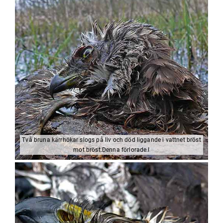
Två bruna kärrhökar slogs på liv och död liggande i vattnet bröst
mot bröst.Denna förlorade.I