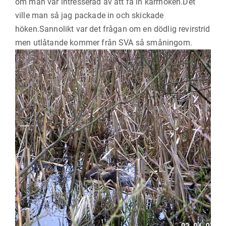
om man var intresserad av att få in kärrhöken.Det
ville man så jag packade in och skickade
höken.Sannolikt var det frågan om en dödlig revirstrid
men utlåtande kommer från SVA så småningom.