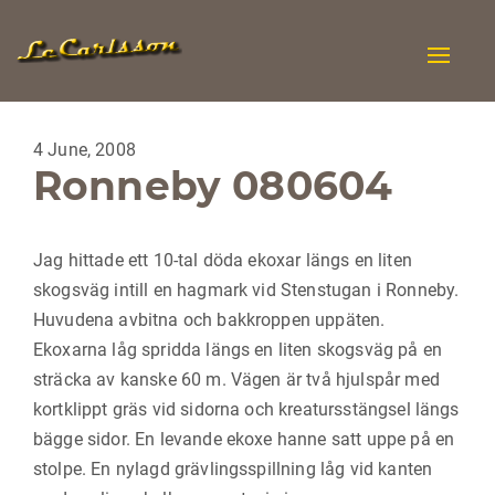
Toggle
naviga
4 June, 2008
Ronneby 080604
Jag hittade ett 10-tal döda ekoxar längs en liten
skogsväg intill en hagmark vid Stenstugan i Ronneby.
Huvudena avbitna och bakkroppen uppäten.
Ekoxarna låg spridda längs en liten skogsväg på en
sträcka av kanske 60 m. Vägen är två hjulspår med
kortklippt gräs vid sidorna och kreatursstängsel längs
bägge sidor. En levande ekoxe hanne satt uppe på en
stolpe. En nylagd grävlingsspillning låg vid kanten