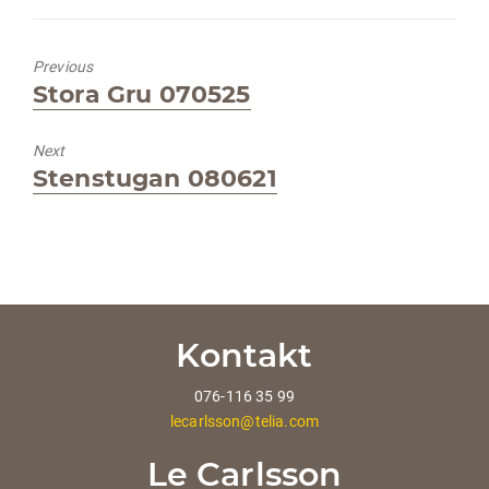
Previous
Previous
Stora Gru 070525
post:
Next
Next
Stenstugan 080621
post:
Kontakt
076-116 35 99
lecarlsson@telia.com
Le Carlsson