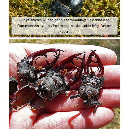
17 nya ekoxehuvuden gör nu sammanlagt 27 denna dag.
Ekoxehonans avbitna framkropp kravlar sakta iväg. Det ser
makabert ut.