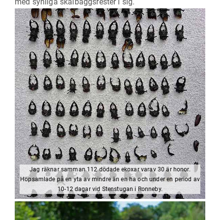
med synliga skalbaggsrester i sig.
Jag räknar samman 112 dödade ekoxar varav 30 är honor.
Hopsamlade på en yta av mindre än en ha och under en period av
10-12 dagar vid Stenstugan i Ronneby.