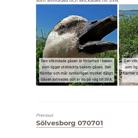
som avlivades och skickades till SVA.
Den vitkindade gåsen är förlamad i benen
Den vit
som ligger utsträckta bakom gåsen. Den
som lig
flämtar och mår synbarligen mycket dåligt.
flämtar 
Gåsen avlivades och är nu på väg till SVA.
Previous
Previous
Sölvesborg 070701
post: