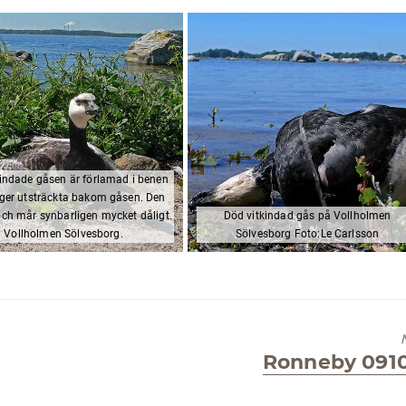
kindade gåsen är förlamad i benen
ger utsträckta bakom gåsen. Den
och mår synbarligen mycket dåligt.
Död vitkindad gås på Vollholmen
Vollholmen Sölvesborg.
Sölvesborg Foto:Le Carlsson
Next
Ronneby 0910
post: