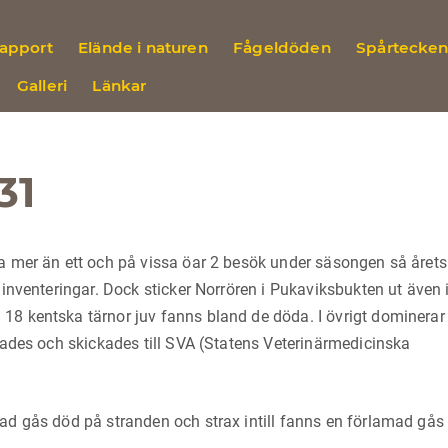
rapport
Elände i naturen
Fågeldöden
Spårtecke
Galleri
Länkar
31
a mer än ett och på vissa öar 2 besök under säsongen så årets
 inventeringar. Dock sticker Norrören i Pukaviksbukten ut även i
18 kentska tärnor juv fanns bland de döda. I övrigt dominerar
ivades och skickades till SVA (Statens Veterinärmedicinska
ad gås död på stranden och strax intill fanns en förlamad gås