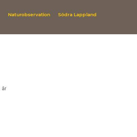
n
Naturobservation
Södra Lappland
 år