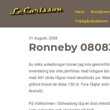
Hem
Rovdjurs
Trädgårdsdamm
31 August, 2008
Ronneby 0808
Av olika anledningar hinner jag inte genomför
inventering bör inte jämföras med tidigare års
med 441 döda fåglar mest skrattmås juv. Men 
gråtrut bland de döda 130 st. Fyra fåglar avl
Anstalt).
På Vollholmen i Sölvesborg låg en död vitkind