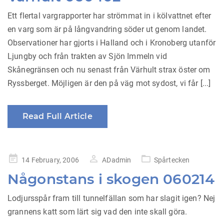
Ett flertal vargrapporter har strömmat in i kölvattnet efter
en varg som är på långvandring söder ut genom landet.
Observationer har gjorts i Halland och i Kronoberg utanför
Ljungby och från trakten av Sjön Immeln vid
Skånegränsen och nu senast från Värhult strax öster om
Ryssberget. Möjligen är den på väg mot sydost, vi får [...]
Read Full Article
Posted
14 February, 2006
ADadmin
Spårtecken
on
Någonstans i skogen 060214
Lodjursspår fram till tunnelfällan som har slagit igen? Nej
grannens katt som lärt sig vad den inte skall göra.