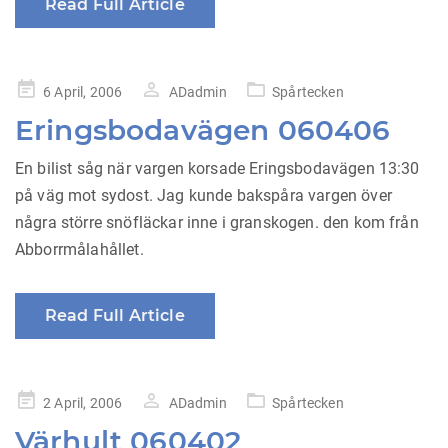
Read Full Article
Posted
6 April, 2006
ADadmin
Spårtecken
on
Eringsbodavägen 060406
En bilist såg när vargen korsade Eringsbodavägen 13:30
på väg mot sydost. Jag kunde bakspåra vargen över
några större snöfläckar inne i granskogen. den kom från
Abborrmålahållet.
Read Full Article
Posted
2 April, 2006
ADadmin
Spårtecken
on
Värhult 060402