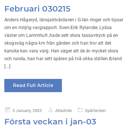
on
Februari 030215
Anders Hågeryd, länsjaktvårdaren i G-län ringer och tipsar
om en möjlig vargrapport. Sven-Erik Rylander, Lyåsa
väster om Lammhult ,hade sett stora tassavtryck på en
skogsväg några km från gården och han tror att det
kanske kan vara varg. Han säger att de är mycket stora
och runda, han har sett spåren på två olika ställen.Ibland
[...]
Read Full Article
Posted
3 January, 2003
ADadmin
Spårtecken
on
Första veckan i jan-03