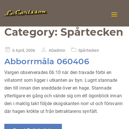
Toggle
naviga
Category:
Spårtecken
Posted
6 April, 2006
ADadmin
Spårtecken
on
Abborrmåla 060406
Vargen observerades 06:10 när den travade förbi en
villatomt som ligger i utkanten av byn. Lugnt stannade
den till innan den sneddade över en hage. Stannade
ytterligare en gång och vände sig om ett ögonblick innan
den i maklig takt följde skogskanten norr ut och försvann
där hagen krökte ut från betraktarens synfält.