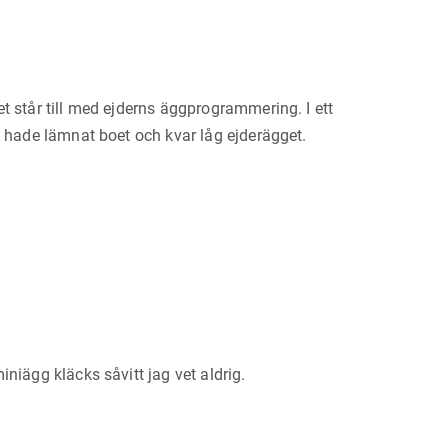
t står till med ejderns äggprogrammering. I ett
h hade lämnat boet och kvar låg ejderägget.
niägg kläcks såvitt jag vet aldrig.