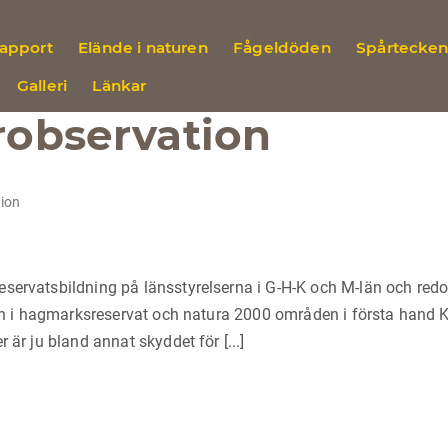
rapport
Elände i naturen
Fågeldöden
Spårtecke
Galleri
Länkar
robservation
ion
servatsbildning på länsstyrelserna i G-H-K och M-län och redo
svin i hagmarksreservat och natura 2000 områden i första hand 
 är ju bland annat skyddet för [...]