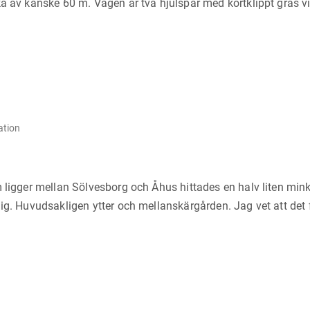
ka av kanske 60 m. Vägen är två hjulspår med kortklippt gräs 
ation
m ligger mellan Sölvesborg och Åhus hittades en halv liten min
ig. Huvudsakligen ytter och mellanskärgården. Jag vet att det 