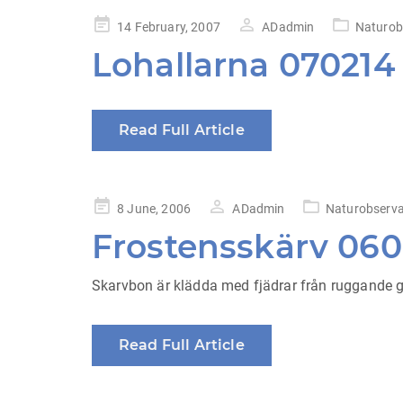
Posted
14 February, 2007
ADadmin
Naturob
on
Lohallarna 070214
Read Full Article
Posted
8 June, 2006
ADadmin
Naturobserva
on
Frostensskärv 06
Skarvbon är klädda med fjädrar från ruggande gr
Read Full Article