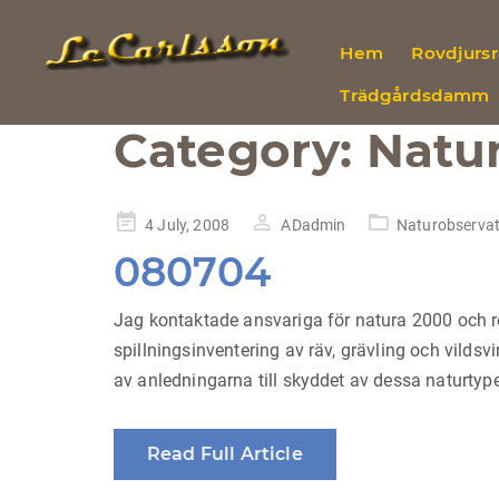
Hem
Rovdjurs
Trädgårdsdamm
Category:
Natu
Posted
4 July, 2008
ADadmin
Naturobservat
on
080704
Jag kontaktade ansvariga för natura 2000 och re
spillningsinventering av räv, grävling och vild
av anledningarna till skyddet av dessa naturtyper
Read Full Article