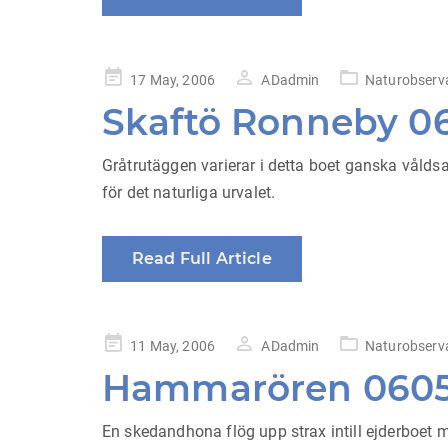
Posted
17 May, 2006
ADadmin
Naturobserv
on
Skaftö Ronneby 0
Gråtrutäggen varierar i detta boet ganska våldsa
för det naturliga urvalet.
Read Full Article
Posted
11 May, 2006
ADadmin
Naturobserv
on
Hammarören 0605
En skedandhona flög upp strax intill ejderboet