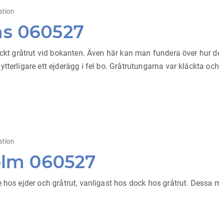
ation
s 060527
äckt gråtrut vid bokanten. Även här kan man fundera över hur de
tterligare ett ejderägg i fel bo. Gråtrutungarna var kläckta oc
ation
olm 060527
 hos ejder och gråtrut, vanligast hos dock hos gråtrut. Dessa mi