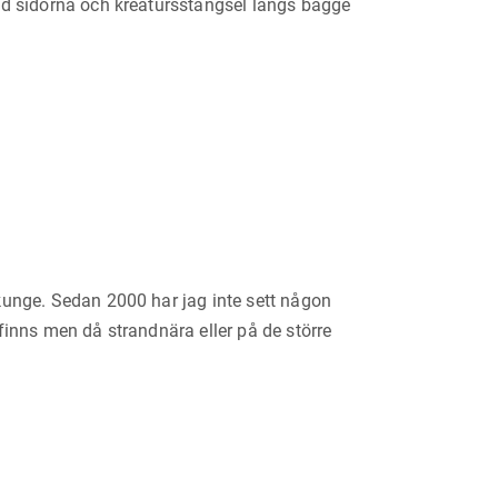
vid sidorna och kreatursstängsel längs bägge
kunge. Sedan 2000 har jag inte sett någon
finns men då strandnära eller på de större