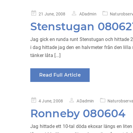
Posted
21 June, 2008
ADadmin
Naturobserv
on
Stenstugan 08062
Jag gick en runda runt Stenstugan och hittade 2 
i dag hittade jag den en halvmeter från den lil
tänker låta [...]
Read Full Article
Posted
4 June, 2008
ADadmin
Naturobserva
on
Ronneby 080604
Jag hittade ett 10-tal döda ekoxar längs en li