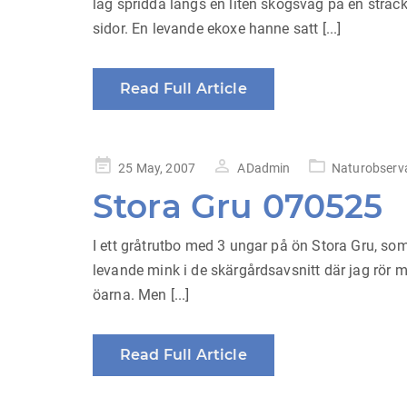
låg spridda längs en liten skogsväg på en sträc
sidor. En levande ekoxe hanne satt [...]
Read Full Article
Posted
25 May, 2007
ADadmin
Naturobserv
on
Stora Gru 070525
I ett gråtrutbo med 3 ungar på ön Stora Gru, so
levande mink i de skärgårdsavsnitt där jag rör m
öarna. Men [...]
Read Full Article