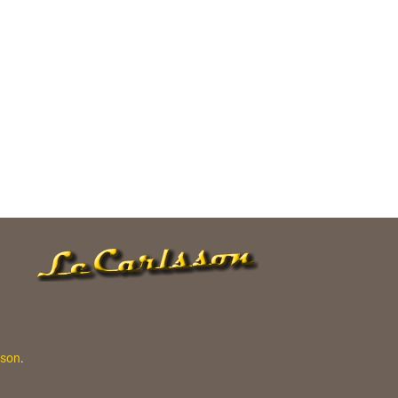
sson
.