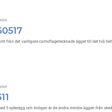
ation
60517
mt från det vanligare camoflagetecknade ägget till det två hel
ation
11
 med 5 ejderägg och troligen är de andra mindre äggen från sk