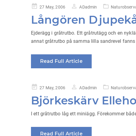
Posted
27 May, 2006
ADadmin
Naturobserv
on
Långören Djupekå
Ejderägg i gråtrutbo. Ett gråtrutägg och en nykl
annat gråtrutbo på samma lilla sandrevel fanns y
Read Full Article
Posted
27 May, 2006
ADadmin
Naturobserv
on
Björkeskärv Elleh
I ett gråtrutbo låg ett miniägg. Förekommer både
Read Full Article