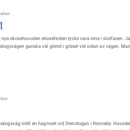
ation
1
nya ekoxehuvuden ekoxefesten tycks vara inne i slutfasen. Jag ha
la skogsvägen ganska väl gömd i gräset vid sidan av vägen. Man
tion
ten skogsväg intill en hagmark vid Stenstugan i Ronneby. Huvu